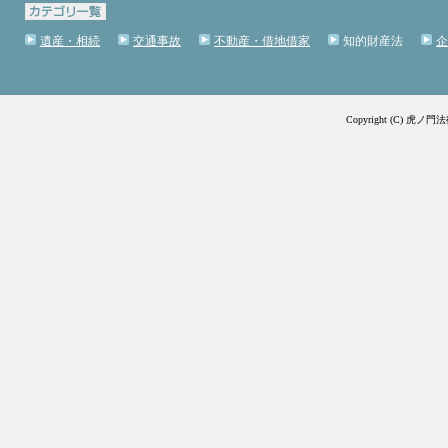
遺産・相続
交通事故
不動産・借地借家
知的財産法
企
Copyright (C) 虎ノ門法律