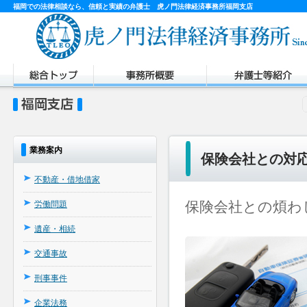
福岡での法律相談なら、信頼と実績の弁護士 虎ノ門法律経済事務所福岡支店
業務案内
保険会社との対
不動産・借地借家
保険会社との煩わ
労働問題
遺産・相続
交通事故
刑事事件
企業法務