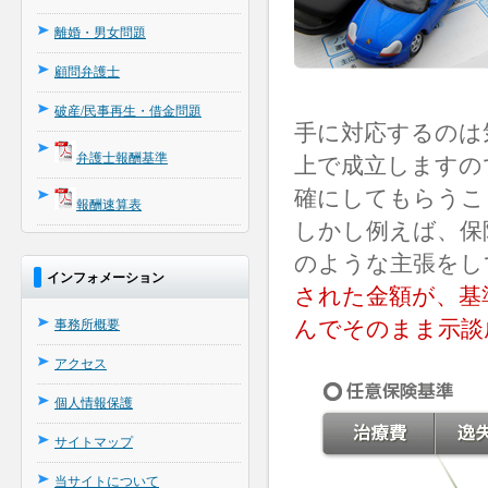
離婚・男女問題
顧問弁護士
破産/民事再生・借金問題
手に対応するのは
弁護士報酬基準
上で成立しますの
確にしてもらうこ
報酬速算表
しかし例えば、保
のような主張をし
インフォメーション
された金額が、基
んでそのまま示談
事務所概要
アクセス
個人情報保護
サイトマップ
当サイトについて