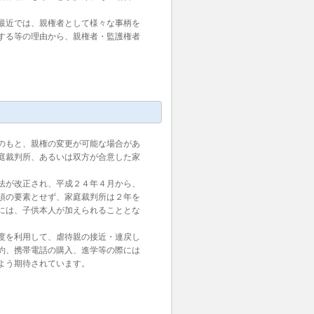
最近では、親権者として様々な事柄を
する等の理由から、親権者・監護権者
のもと、親権の変更が可能な場合があ
庭裁判所、あるいは双方が合意した家
法が改正され、平成２４年４月から、
須の要素とせず、家庭裁判所は２年を
には、子供本人が加えられることとな
度を利用して、虐待親の接近・連戻し
約、携帯電話の購入、進学等の際には
よう期待されています。