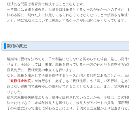
経済的な問題は養育費で解決することになります。
一昔前には父親を親権者、母親を監護権者とするケースが多かったのですが、
決める際に、別れた夫に決定してもらわなくてはならないことの煩雑さを敬遠
とも、特に乳幼児については母親とするケースが圧倒的に多くなっています。
親権の変更
離婚時に親権を決めても、子の利益にならないと認められた場合、厳しい要件
ります。手続としては、現在、親権を持っている相手方の住所地を管轄する家
庭裁判所に、親権変更の申立てを行います。
なお、親権を濫用して子供を虐待するケースが増える傾向にあることから、民
「親権停止制度」
が施行され、必ずしも「親権濫用」や「著しい不行跡」を必
超えない範囲内で親権停止の審判ができることとなりました。また、請求権者
りました。
従来の親権喪失制度よりも、要件が緩和されていることから、今後は、この制
防止だけでなく、未成年後見人を選任して、後見人がアパートの賃借、雇用契
子の利益に沿って適切に関わることにより、子供の自立支援がより促進される