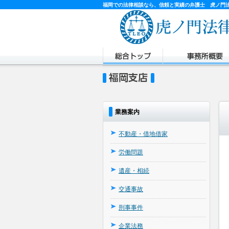
福岡での法律相談なら、信頼と実績の弁護士 虎ノ門
業務案内
不動産・借地借家
労働問題
遺産・相続
交通事故
刑事事件
企業法務